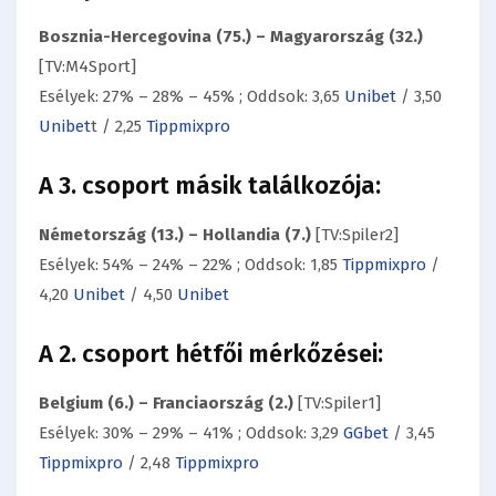
Bosznia-Hercegovina (75.) – Magyarország (32.)
[TV:M4Sport]
Esélyek: 27% – 28% – 45% ; Oddsok: 3,65
Unibet
/ 3,50
Unibet
t / 2,25
Tippmixpro
A 3. csoport másik találkozója:
Németország (13.) – Hollandia (7.)
[TV:Spiler2]
Esélyek: 54% – 24% – 22% ; Oddsok: 1,85
Tippmixpro
/
4,20
Unibet
/ 4,50
Unibet
A 2. csoport hétfői mérkőzései:
Belgium (6.) – Franciaország (2.)
[TV:Spiler1]
Esélyek: 30% – 29% – 41% ; Oddsok: 3,29
GGbet
/ 3,45
Tippmixpro
/ 2,48
Tippmixpro