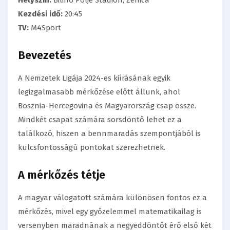
Helyszín:
Bilino Polje Stadion, Zenica
Kezdési idő:
20:45
TV:
M4Sport
Bevezetés
A Nemzetek Ligája 2024-es kiírásának egyik
legizgalmasabb mérkőzése előtt állunk, ahol
Bosznia-Hercegovina és Magyarország csap össze.
Mindkét csapat számára sorsdöntő lehet ez a
találkozó, hiszen a bennmaradás szempontjából is
kulcsfontosságú pontokat szerezhetnek.
A mérkőzés tétje
A magyar válogatott számára különösen fontos ez a
mérkőzés, mivel egy győzelemmel matematikailag is
versenyben maradnának a negyeddöntőt érő első két