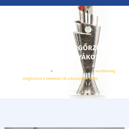
TeleSportingBet
A VERETLENSÉG MEGŐRZÉSE A
MINIMUM CÉL A BOSNYÁKOK ELLEN
TeleSportingBet
>
Nations League
>
A veretlenség
megőrzése a minimum cél a bosnyákok ellen