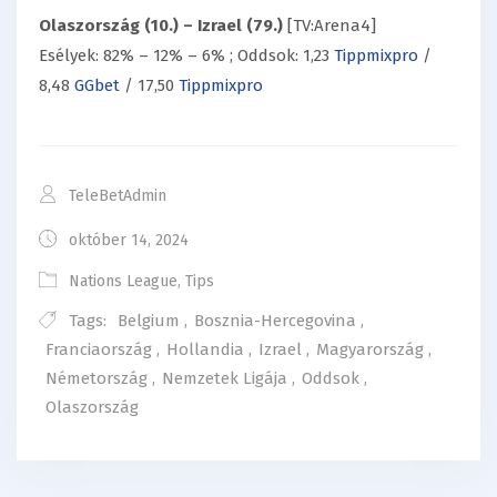
Olaszország (10.) – Izrael (79.)
[TV:Arena4]
Esélyek: 82% – 12% – 6% ; Oddsok: 1,23
Tippmixpro
/
8,48
GGbet
/ 17,50
Tippmixpro
TeleBetAdmin
október 14, 2024
Nations League
,
Tips
Tags:
Belgium
,
Bosznia-Hercegovina
,
Franciaország
,
Hollandia
,
Izrael
,
Magyarország
,
Németország
,
Nemzetek Ligája
,
Oddsok
,
Olaszország