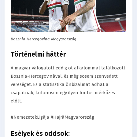
Bosznia-Hercegovina-Magyarország
Történelmi háttér
A magyar válogatott eddig öt alkalommal találkozott
Bosznia-Hercegovinával, és még sosem szenvedett
vereséget. Ez a statisztika önbizalmat adhat a
csapatnak, különösen egy ilyen fontos mérkőzés
előtt.
#NemezetekLigája #HajráMagyarország
Esélyek és oddsok: