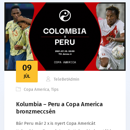
09
JÚL
TeleBetAdmin
Copa America
,
Tips
Kolumbia – Peru a Copa America
bronzmeccsén
Bár Peru már 2 x is nyert Copa Americát