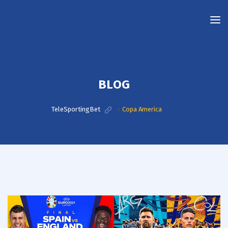
TeleSportingBet
BLOG
TeleSportingBet
>
Copa America