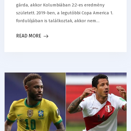
gárda, akkor Kolumbiában 2:2-es eredmény
született. 2019-ben, a legutóbbi Copa America 1.
fordulójában is találkoztak, akkor nem…
READ MORE