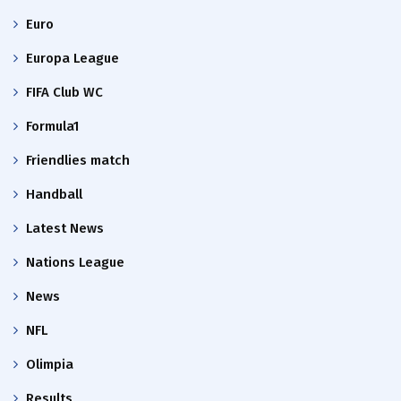
Euro
Europa League
FIFA Club WC
Formula1
Friendlies match
Handball
Latest News
Nations League
News
NFL
Olimpia
Results