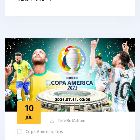
10
JÚL
TeleBetAdmin
Copa America
,
Tips