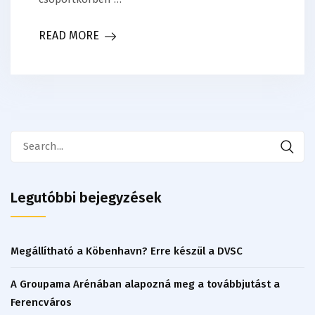
READ MORE
Search
for:
Legutóbbi bejegyzések
Megállítható a Köbenhavn? Erre készül a DVSC
A Groupama Arénában alapozná meg a továbbjutást a
Ferencváros