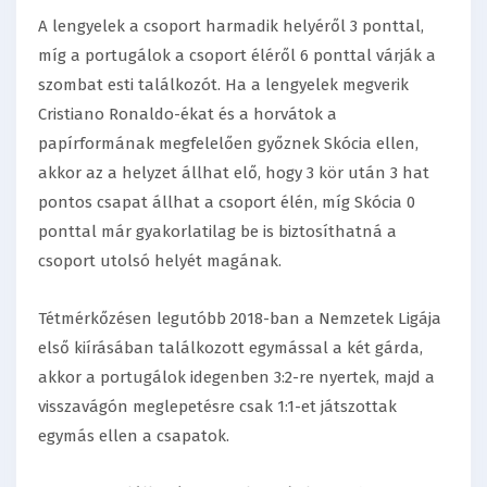
A lengyelek a csoport harmadik helyéről 3 ponttal,
míg a portugálok a csoport éléről 6 ponttal várják a
szombat esti találkozót. Ha a lengyelek megverik
Cristiano Ronaldo-ékat és a horvátok a
papírformának megfelelően győznek Skócia ellen,
akkor az a helyzet állhat elő, hogy 3 kör után 3 hat
pontos csapat állhat a csoport élén, míg Skócia 0
ponttal már gyakorlatilag be is biztosíthatná a
csoport utolsó helyét magának.
Tétmérkőzésen legutóbb 2018-ban a Nemzetek Ligája
első kiírásában találkozott egymással a két gárda,
akkor a portugálok idegenben 3:2-re nyertek, majd a
visszavágón meglepetésre csak 1:1-et játszottak
egymás ellen a csapatok.