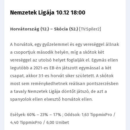
Nemzetek Ligája 10.12 18:00
Horvátország (12.) – Skócia (52.)
[TV:Spiler2]
A horvátok, egy győzelemmel és egy vereséggel állnak
a csoportjuk második helyén, míg a skótok két
vereséggel az utolsó helyet foglalják el. Egymás ellen
legutóbb a 2021-es EB-én játszott egymással a két
csapat, akkor 3:1-es horvát siker született. A skótok
most sem reménykedhetnek reálisan pontszerzésben
a tavaly Nemzetek Ligája döntőt játszó, de azt a
spanyolok ellen elvesztő horvátok ellen.
Esélyek: 60% – 23% – 17% ; Oddsok: 1,63 TippmixPro /
4,40 TippmixPro / 6,00 Unibet