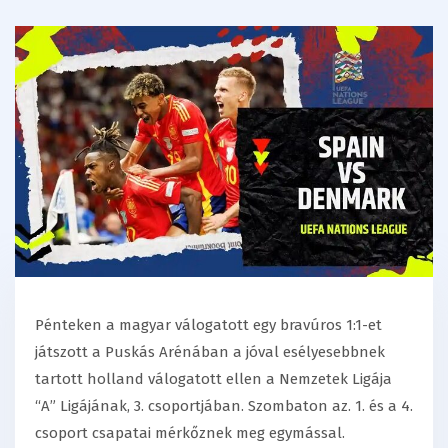
Pénteken a magyar válogatott egy bravúros 1:1-et
játszott a Puskás Arénában a jóval esélyesebbnek
tartott holland válogatott ellen a Nemzetek Ligája
“A” Ligájának, 3. csoportjában. Szombaton az. 1. és a 4.
csoport csapatai mérkőznek meg egymással.