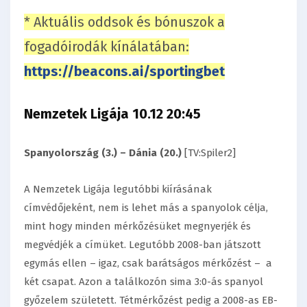
* Aktuális oddsok és bónuszok a
fogadóirodák kínálatában:
https://beacons.ai/sportingbet
Nemzetek Ligája 10.12 20:45
Spanyolország (3.) – Dánia (20.)
[TV:Spiler2]
A Nemzetek Ligája legutóbbi kiírásának
címvédőjeként, nem is lehet más a spanyolok célja,
mint hogy minden mérkőzésüket megnyerjék és
megvédjék a címüket. Legutóbb 2008-ban játszott
egymás ellen – igaz, csak barátságos mérkőzést – a
két csapat. Azon a találkozón sima 3:0-ás spanyol
győzelem született. Tétmérkőzést pedig a 2008-as EB-