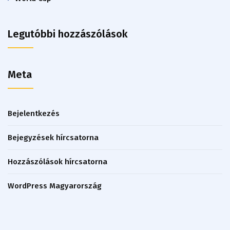
Legutóbbi hozzászólások
Meta
Bejelentkezés
Bejegyzések hírcsatorna
Hozzászólások hírcsatorna
WordPress Magyarország