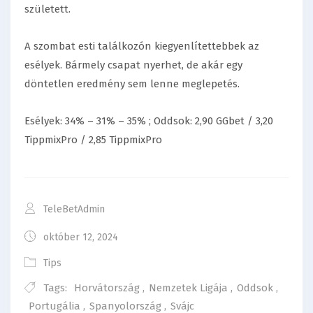
született.
A szombat esti találkozón kiegyenlítettebbek az
esélyek. Bármely csapat nyerhet, de akár egy
döntetlen eredmény sem lenne meglepetés.
Esélyek: 34% – 31% – 35% ; Oddsok: 2,90 GGbet / 3,20
TippmixPro / 2,85 TippmixPro
TeleBetAdmin
október 12, 2024
Tips
Tags:
Horvátország
,
Nemzetek Ligája
,
Oddsok
,
Portugália
,
Spanyolország
,
Svájc