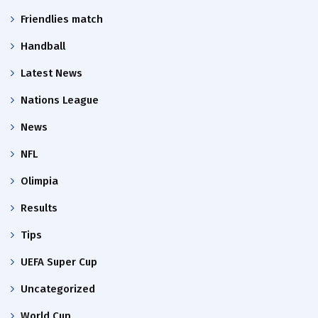
Friendlies match
Handball
Latest News
Nations League
News
NFL
Olimpia
Results
Tips
UEFA Super Cup
Uncategorized
World Cup