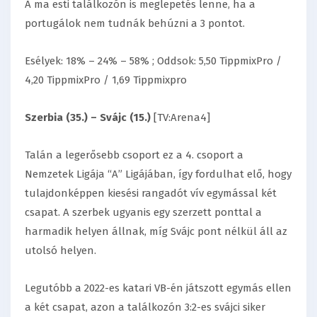
A ma esti találkozón is meglepetés lenne, ha a
portugálok nem tudnák behúzni a 3 pontot.
Esélyek: 18% – 24% – 58% ; Oddsok: 5,50 TippmixPro /
4,20 TippmixPro / 1,69 Tippmixpro
Szerbia (35.) – Svájc (15.)
[TV:Arena4]
Talán a legerősebb csoport ez a 4. csoport a
Nemzetek Ligája “A” Ligájában, így fordulhat elő, hogy
tulajdonképpen kiesési rangadót vív egymással két
csapat. A szerbek ugyanis egy szerzett ponttal a
harmadik helyen állnak, míg Svájc pont nélkül áll az
utolsó helyen.
Legutóbb a 2022-es katari VB-én játszott egymás ellen
a két csapat, azon a találkozón 3:2-es svájci siker