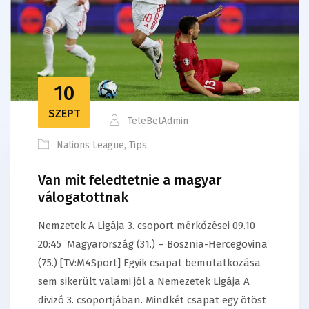
10
SZEPT
TeleBetAdmin
Nations League
,
Tips
Van mit feledtetnie a magyar
válogatottnak
Nemzetek A Ligája 3. csoport mérkőzései 09.10
20:45 Magyarország (31.) – Bosznia-Hercegovina
(75.) [TV:M4Sport] Egyik csapat bemutatkozása
sem sikerült valami jól a Nemezetek Ligája A
divizó 3. csoportjában. Mindkét csapat egy ötöst