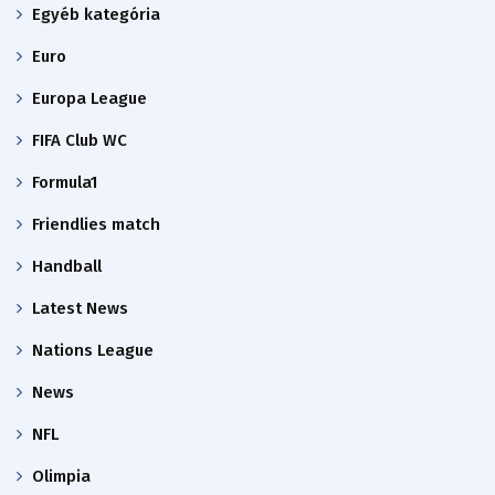
Egyéb kategória
Euro
Europa League
FIFA Club WC
Formula1
Friendlies match
Handball
Latest News
Nations League
News
NFL
Olimpia