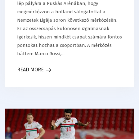
lép pályára a Puskás Arénában, hogy
megmérkőzzön a holland válogatottal a
Nemzetek Ligája soron következő mérkőzésén.
Ez az összecsapás különösen izgalmasnak
ígérkezik, hiszen mindkét csapat számára fontos
pontokat hozhat a csoportban. A mérkőzés
háttere Marco Rossi,…
READ MORE