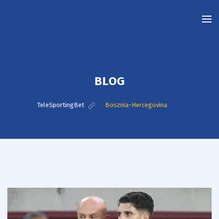
TeleSportingBet
BLOG
TeleSportingBet
>
Bosznia-Hercegovina