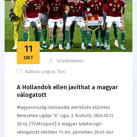
11
OKT
TeleBetAdmin
Nations League
,
Tips
A Hollandok ellen javíthat a magyar
válogatott
Magyarország-Hollandia mérkőzés előzetes
Nemzetek Ligája “A” Liga, 3. forduló, 2024.10.11.
20:45, [TV:M4Sport] A magyar labdarúgó-
válogatott október 11-én, pénteken 20:45-kor