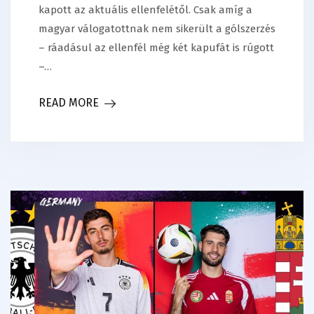
kapott az aktuális ellenfelétől. Csak amíg a
magyar válogatottnak nem sikerült a gólszerzés
– ráadásul az ellenfél még két kapufát is rúgott
–…
READ MORE