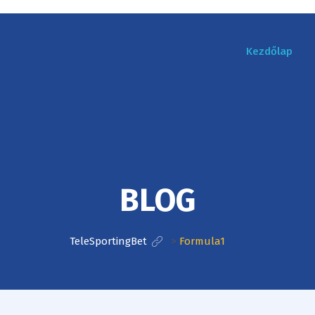
Kezdőlap
BLOG
TeleSportingBet
>
Formula1