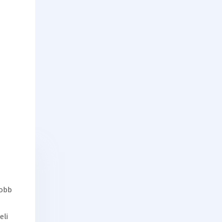
jobb
eli