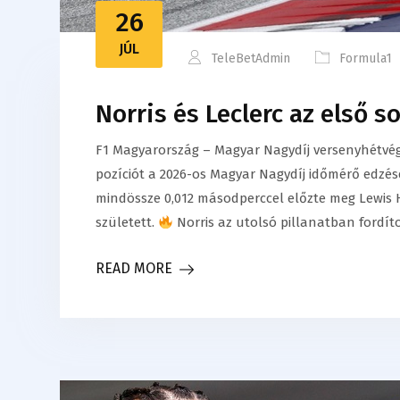
26
JÚL
TeleBetAdmin
Formula1
Norris és Leclerc az első 
F1 Magyarország – Magyar Nagydíj versenyhétvé
pozíciót a 2026-os Magyar Nagydíj időmérő edzé
mindössze 0,012 másodperccel előzte meg Lewis Ha
született.
Norris az utolsó pillanatban fordíto
READ MORE