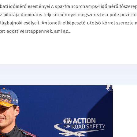
bati időmérő eseményei A spa-francorchamps-i időmérő főszerep
sz pilótája domináns teljesítménnyel megszerezte a pole pozíciót
világbajnoki esélyeit. Antonelli elképesztő utolsó körrel szerezte
cet adott Verstappennek, ami az…