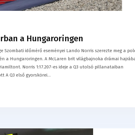
sorban a Hungaroringen
ge Szombati időmérő eseményei Lando Norris szerezte meg a pol
sén a Hungaroringen. A McLaren brit világbajnoka drámai hajráb
miltont. Norris 1:17.207-es ideje a Q3 utolsó pillanataiban
tt A Q3 első gyorskörei…