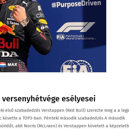
s versenyhétvége esélyesei
ki első szabadedzés Verstappen (Red Bull) szerezte meg a a leg
lerc követte a TOP3-ban. Pénteki második szabadedzés A második
öridőt, akit Norris (McLraen) és Verstappen követett a képzeletb