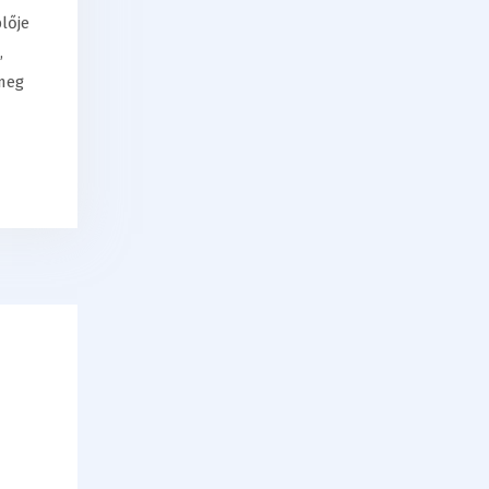
lője
,
 meg