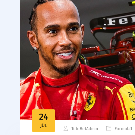
24
JÚL
TeleBetAdmin
Formula1