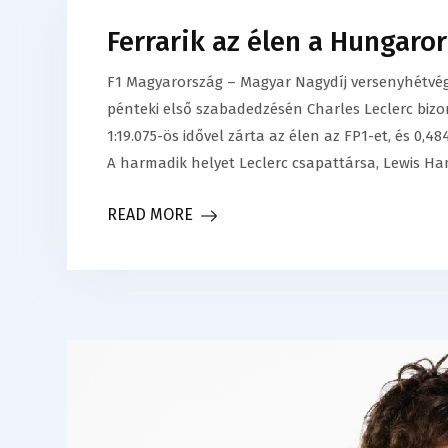
Ferrarik az élen a Hungaro
F1 Magyarország – Magyar Nagydíj versenyhétvég
pénteki első szabadedzésén Charles Leclerc bizo
1:19.075-ös idővel zárta az élen az FP1-et, és 0
A harmadik helyet Leclerc csapattársa, Lewis Ha
READ MORE