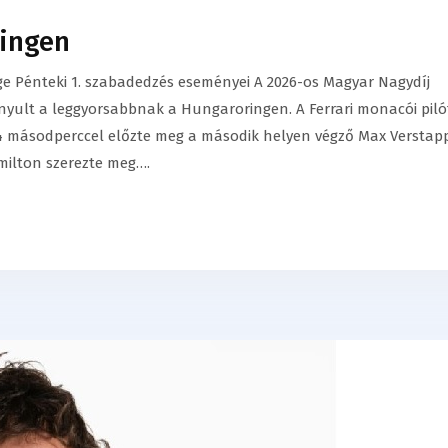
ringen
e Pénteki 1. szabadedzés eseményei A 2026-os Magyar Nagydíj
nyult a leggyorsabbnak a Hungaroringen. A Ferrari monacói piló
,484 másodperccel előzte meg a második helyen végző Max Verstap
milton szerezte meg….