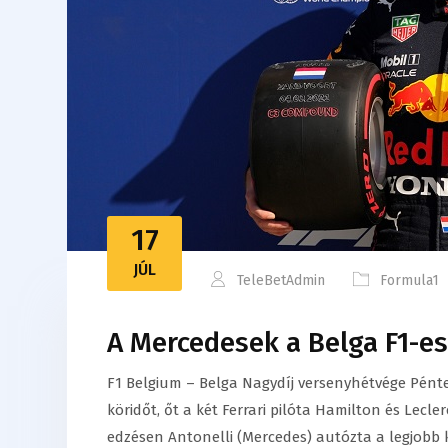
17
JÚL
TeleBetAdmin
Formula1
A Mercedesek a Belga F1-e
F1 Belgium – Belga Nagydíj versenyhétvége Pénte
köridőt, őt a két Ferrari pilóta Hamilton és Lec
edzésen Antonelli (Mercedes) autózta a legjobb k