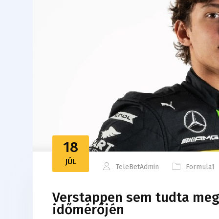
18
JÚL
TeleBetAdmin
Formula1
Verstappen sem tudta megál
időmérőjén