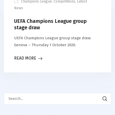
Champions League
,
Competitions
,
Latest
News
UEFA Champions League group
stage draw
UEFA Champions League group stage draw.
Geneva – Thursday 1 October 2020.
READ MORE
Search
for: