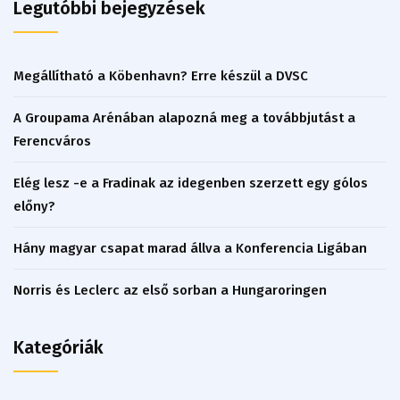
Legutóbbi bejegyzések
Megállítható a Köbenhavn? Erre készül a DVSC
A Groupama Arénában alapozná meg a továbbjutást a
Ferencváros
Elég lesz -e a Fradinak az idegenben szerzett egy gólos
előny?
Hány magyar csapat marad állva a Konferencia Ligában
Norris és Leclerc az első sorban a Hungaroringen
Kategóriák