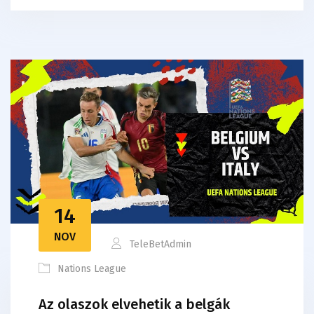
14
NOV
TeleBetAdmin
Nations League
Az olaszok elvehetik a belgák