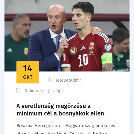
14
OKT
TeleBetAdmin
Nations League
,
Tips
A veretlenség megőrzése a
minimum cél a bosnyákok ellen
Bosznia-Hercegovina – Magyarország mérkőzés
előzetes Nemzetek Ligája “A” Liga, 4. forduló,