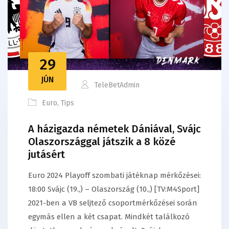
29
JÚN
TeleBetAdmin
Euro
,
Tips
A házigazda németek Dániával, Svájc
Olaszországgal játszik a 8 közé
jutásért
Euro 2024 Playoff szombati játéknap mérkőzései:
18:00 Svájc (19.,) – Olaszország (10.,) [TV:M4Sport]
2021-ben a VB seljtező csoportmérkőzései során
egymás ellen a két csapat. Mindkét találkozó