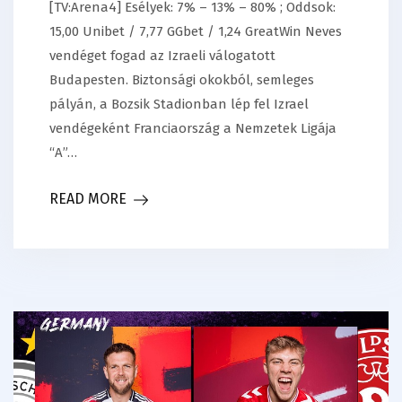
[TV:Arena4] Esélyek: 7% – 13% – 80% ; Oddsok:
15,00 Unibet / 7,77 GGbet / 1,24 GreatWin Neves
vendéget fogad az Izraeli válogatott
Budapesten. Biztonsági okokból, semleges
pályán, a Bozsik Stadionban lép fel Izrael
vendégeként Franciaország a Nemzetek Ligája
“A”…
READ MORE