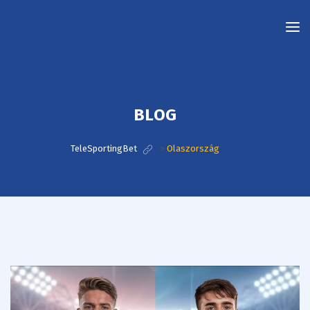
TeleSportingBet
BLOG
TeleSportingBet
>
Olaszország