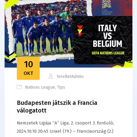
10
OKT
TeleBetAdmin
Nations League
,
Tips
Budapesten játszik a Francia
válogatott
Nemzetek Ligája “A” Liga, 2. csoport 3. forduló,
2024.10.10 20:45 Izrael (79.) – Franciaország (2.)