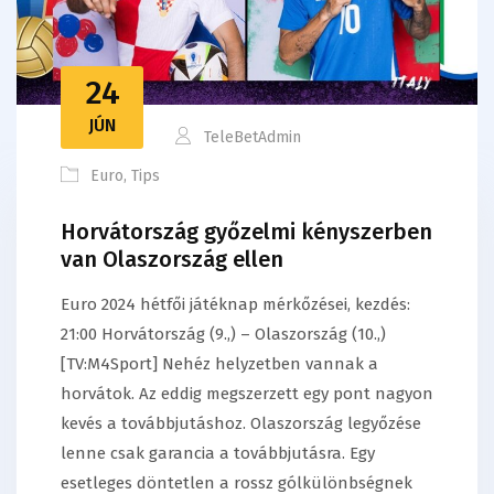
24
JÚN
TeleBetAdmin
Euro
,
Tips
Horvátország győzelmi kényszerben
van Olaszország ellen
Euro 2024 hétfői játéknap mérkőzései, kezdés:
21:00 Horvátország (9.,) – Olaszország (10.,)
[TV:M4Sport] Nehéz helyzetben vannak a
horvátok. Az eddig megszerzett egy pont nagyon
kevés a továbbjutáshoz. Olaszország legyőzése
lenne csak garancia a továbbjutásra. Egy
esetleges döntetlen a rossz gólkülönbségnek