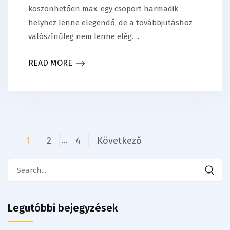
köszönhetően max. egy csoport harmadik
helyhez lenne elegendő, de a továbbjutáshoz
valószínűleg nem lenne elég….
READ MORE
Bejegyzés
1
2
4
Következő
…
navigáció
Search
for:
Legutóbbi bejegyzések