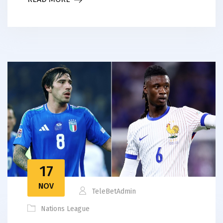
17
NOV
TeleBetAdmin
Nations League