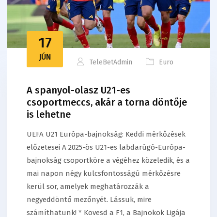
17
JÚN
TeleBetAdmin
Euro
A spanyol-olasz U21-es
csoportmeccs, akár a torna döntője
is lehetne
UEFA U21 Európa-bajnokság: Keddi mérkőzések
előzetesei A 2025-ös U21-es labdarúgó-Európa-
bajnokság csoportköre a végéhez közeledik, és a
mai napon négy kulcsfontosságú mérkőzésre
kerül sor, amelyek meghatározzák a
negyeddöntő mezőnyét. Lássuk, mire
számíthatunk! * Kövesd a F1, a Bajnokok Ligája