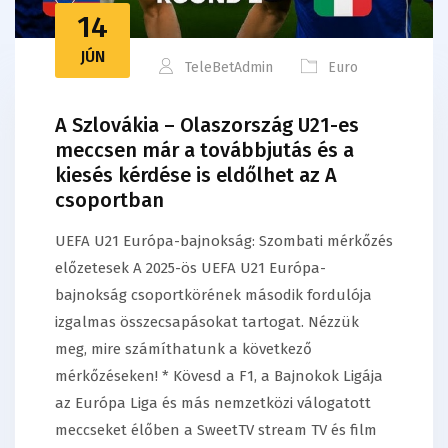
14
JÚN
TeleBetAdmin
Euro
A Szlovákia – Olaszország U21-es
meccsen már a továbbjutás és a
kiesés kérdése is eldőlhet az A
csoportban
UEFA U21 Európa-bajnokság: Szombati mérkőzés
előzetesek A 2025-ös UEFA U21 Európa-
bajnokság csoportkörének második fordulója
izgalmas összecsapásokat tartogat. Nézzük
meg, mire számíthatunk a következő
mérkőzéseken! * Kövesd a F1, a Bajnokok Ligája
az Európa Liga és más nemzetközi válogatott
meccseket élőben a SweetTV stream TV és film