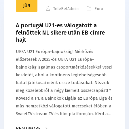
JÚN
TeleBetAdmin
Euro
A portugál U21-es válogatott a
felnőttek NL sikere után EB címre
hajt
UEFA U21 Európa-bajnokság: Mérkőzés
előzetesek A 2025-ös UEFA U21 Európa-
bajnokság izgalmas csoportmérkőzésekkel veszi
kezdetét, ahol a kontinens legtehetségesebb
fiatal játékosai mérik össze tudásukat. Nézzük
meg közelebbről a négy kiemelt összecsapást! *
Kövesd a F1, a Bajnokok Ligája az Európa Liga és
más nemzetközi válogatott meccseket élőben a
SweetTV stream TV és film platformján. Kérd a…
READ MORE