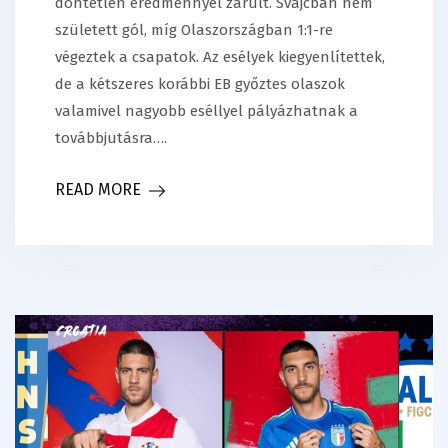
döntetlen eredménnyel zárult. Svájcban nem
született gól, míg Olaszországban 1:1-re
végeztek a csapatok. Az esélyek kiegyenlítettek,
de a kétszeres korábbi EB győztes olaszok
valamivel nagyobb eséllyel pályázhatnak a
továbbjutásra….
READ MORE