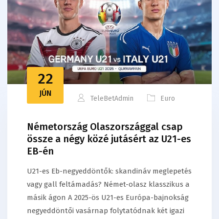
22
JÚN
TeleBetAdmin
Euro
Németország Olaszországgal csap
össze a négy közé jutásért az U21-es
EB-én
U21-es Eb-negyeddöntők: skandináv meglepetés
vagy gall feltámadás? Német-olasz klasszikus a
másik ágon A 2025-ös U21-es Európa-bajnokság
negyeddöntői vasárnap folytatódnak két igazi