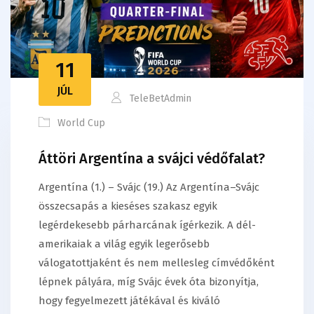
11
JÚL
TeleBetAdmin
World Cup
Áttöri Argentína a svájci védőfalat?
Argentína (1.) – Svájc (19.) Az Argentína–Svájc
összecsapás a kieséses szakasz egyik
legérdekesebb párharcának ígérkezik. A dél-
amerikaiak a világ egyik legerősebb
válogatottjaként és nem mellesleg címvédőként
lépnek pályára, míg Svájc évek óta bizonyítja,
hogy fegyelmezett játékával és kiváló