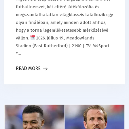
futballnemzet, két eltérő játékfilozófia és
megszámlálhatatlan világklasszis találkozik egy
olyan fináléban, amely minden adott ahhoz,
hogy a torna legemlékezetesebb mérkőzésévé
váljon.
2026. július 19., Meadowlands
Stadion (East Rutherford) | 21:00 | TV: M4Sport
*…
READ MORE