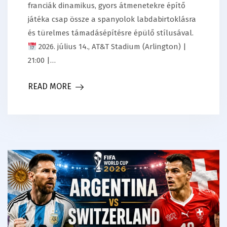
franciák dinamikus, gyors átmenetekre építő
játéka csap össze a spanyolok labdabirtoklásra
és türelmes támadásépítésre épülő stílusával.
2026. július 14., AT&T Stadium (Arlington) |
21:00 |…
READ MORE