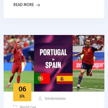
READ MORE
06
JÚL
TeleBetAdmin
World Cup