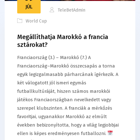
JÚL
TeleBetAdmin
World Cup
Megállíthatja Marokkó a francia
sztárokat?
Franciaország (3.) – Marokkó (7.) A
Franciaország–Marokkó összecsapás a torna
egyik legizgalmasabb párharcának ígérkezik. A
két válogatott jól ismeri egymás
futballkultúráját, hiszen számos marokkói
játékos Franciaországban nevelkedett vagy
szerepel klubszinten. A franciák a mérkőzés
favoritjai, ugyanakkor Marokkó az elmúlt
években bebizonyította, hogy a világ legjobbjai
ellen is képes eredményesen futballozni.