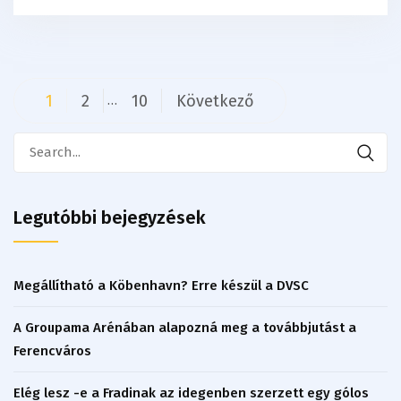
Bejegyzés
1
2
10
Következő
…
navigáció
Search
for:
Legutóbbi bejegyzések
Megállítható a Köbenhavn? Erre készül a DVSC
A Groupama Arénában alapozná meg a továbbjutást a
Ferencváros
Elég lesz -e a Fradinak az idegenben szerzett egy gólos