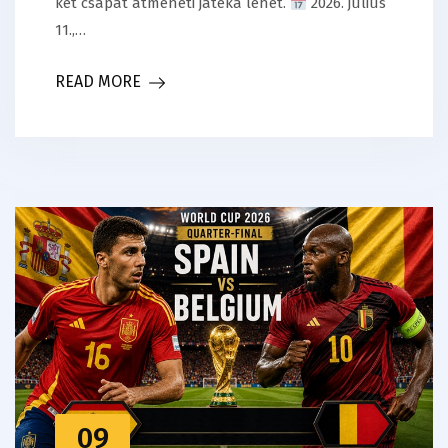
két csapat átmeneti játéka lehet.
2026. július
11.,…
READ MORE
09