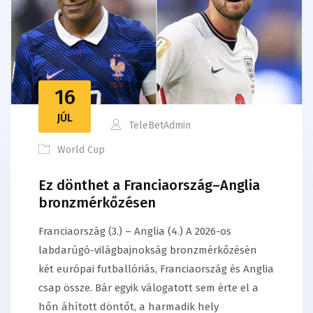
16
JÚL
TeleBetAdmin
World Cup
Ez dönthet a Franciaország–Anglia
bronzmérkőzésen
Franciaország (3.) – Anglia (4.) A 2026-os
labdarúgó-világbajnokság bronzmérkőzésén
két európai futballóriás, Franciaország és Anglia
csap össze. Bár egyik válogatott sem érte el a
hőn áhított döntőt, a harmadik hely