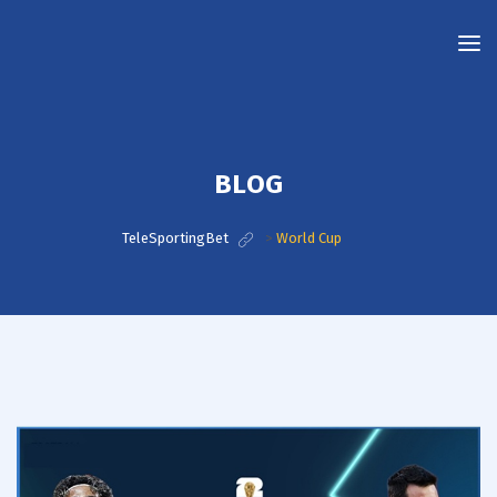
TeleSportingBet
BLOG
TeleSportingBet
>
World Cup