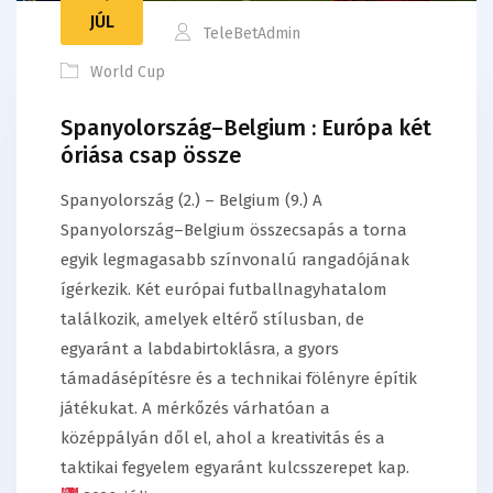
JÚL
TeleBetAdmin
World Cup
Spanyolország–Belgium : Európa két
óriása csap össze
Spanyolország (2.) – Belgium (9.) A
Spanyolország–Belgium összecsapás a torna
egyik legmagasabb színvonalú rangadójának
ígérkezik. Két európai futballnagyhatalom
találkozik, amelyek eltérő stílusban, de
egyaránt a labdabirtoklásra, a gyors
támadásépítésre és a technikai fölényre építik
játékukat. A mérkőzés várhatóan a
középpályán dől el, ahol a kreativitás és a
taktikai fegyelem egyaránt kulcsszerepet kap.