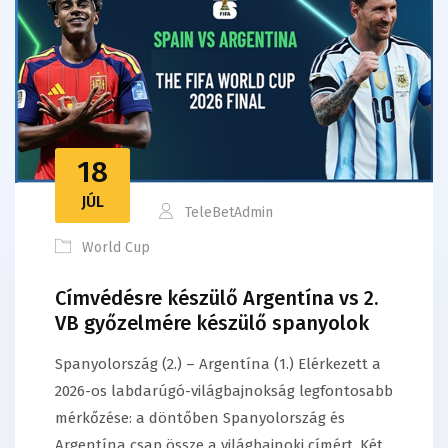
18
JÚL
TeleBetAdmin
World Cup
Címvédésre készülő Argentína vs 2.
VB győzelmére készülő spanyolok
Spanyolország (2.) – Argentína (1.) Elérkezett a
2026-os labdarúgó-világbajnokság legfontosabb
mérkőzése: a döntőben Spanyolország és
Argentína csap össze a világbajnoki címért. Két