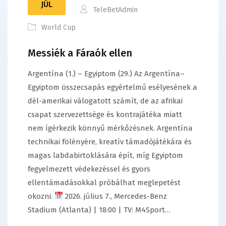
JÚL
TeleBetAdmin
World Cup
Messiék a Fáraók ellen
Argentína (1.) – Egyiptom (29.) Az Argentína–
Egyiptom összecsapás egyértelmű esélyesének a
dél-amerikai válogatott számít, de az afrikai
csapat szervezettsége és kontrajátéka miatt
nem ígérkezik könnyű mérkőzésnek. Argentína
technikai fölényére, kreatív támadójátékára és
magas labdabirtoklására épít, míg Egyiptom
fegyelmezett védekezéssel és gyors
ellentámadásokkal próbálhat meglepetést
okozni.
2026. július 7., Mercedes-Benz
Stadium (Atlanta) | 18:00 | TV: M4Sport…