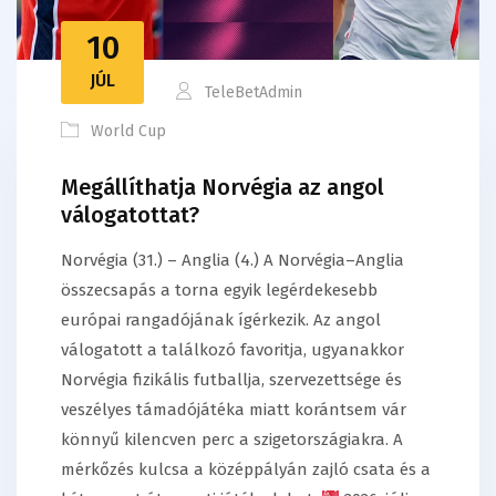
10
JÚL
TeleBetAdmin
World Cup
Megállíthatja Norvégia az angol
válogatottat?
Norvégia (31.) – Anglia (4.) A Norvégia–Anglia
összecsapás a torna egyik legérdekesebb
európai rangadójának ígérkezik. Az angol
válogatott a találkozó favoritja, ugyanakkor
Norvégia fizikális futballja, szervezettsége és
veszélyes támadójátéka miatt korántsem vár
könnyű kilencven perc a szigetországiakra. A
mérkőzés kulcsa a középpályán zajló csata és a