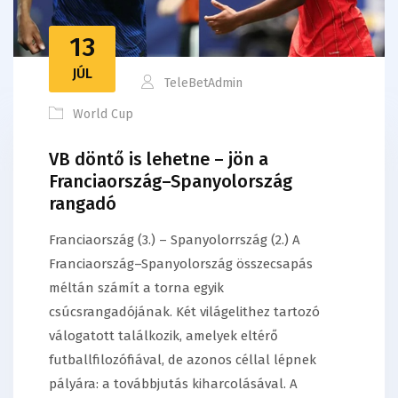
13
JÚL
TeleBetAdmin
World Cup
VB döntő is lehetne – jön a
Franciaország–Spanyolország
rangadó
Franciaország (3.) – Spanyolorrszág (2.) A
Franciaország–Spanyolország összecsapás
méltán számít a torna egyik
csúcsrangadójának. Két világelithez tartozó
válogatott találkozik, amelyek eltérő
futballfilozófiával, de azonos céllal lépnek
pályára: a továbbjutás kiharcolásával. A