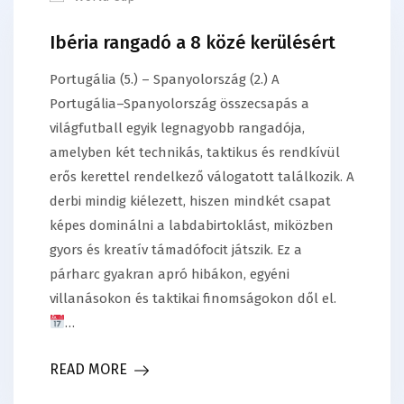
Ibéria rangadó a 8 közé kerülésért
Portugália (5.) – Spanyolország (2.) A
Portugália–Spanyolország összecsapás a
világfutball egyik legnagyobb rangadója,
amelyben két technikás, taktikus és rendkívül
erős kerettel rendelkező válogatott találkozik. A
derbi mindig kiélezett, hiszen mindkét csapat
képes dominálni a labdabirtoklást, miközben
gyors és kreatív támadófocit játszik. Ez a
párharc gyakran apró hibákon, egyéni
villanásokon és taktikai finomságokon dől el.
…
READ MORE