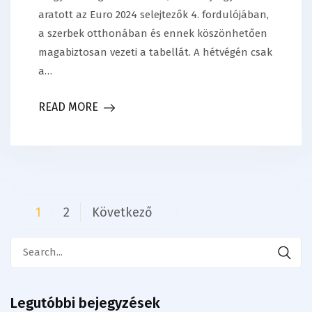
aratott az Euro 2024 selejtezők 4. fordulójában,
a szerbek otthonában és ennek köszönhetően
magabiztosan vezeti a tabellát. A hétvégén csak
a…
READ MORE
Bejegyzés
1
2
Következő
navigáció
Search
for:
Legutóbbi bejegyzések