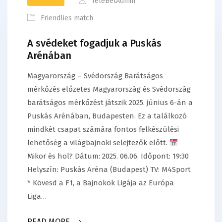
TeleBetAdmin
Friendlies match
A svédeket fogadjuk a Puskás
Arénában
Magyarország – Svédország Barátságos
mérkőzés előzetes Magyarország és Svédország
barátságos mérkőzést játszik 2025. június 6-án a
Puskás Arénában, Budapesten. Ez a találkozó
mindkét csapat számára fontos felkészülési
lehetőség a világbajnoki selejtezők előtt.
Mikor és hol? Dátum: 2025. 06.06. Időpont: 19:30
Helyszín: Puskás Aréna (Budapest) TV: M4Sport
* Kövesd a F1, a Bajnokok Ligája az Európa
Liga…
READ MORE