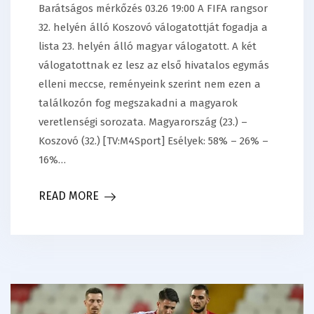
Barátságos mérkőzés 03.26 19:00 A FIFA rangsor
32. helyén álló Koszovó válogatottját fogadja a
lista 23. helyén álló magyar válogatott. A két
válogatottnak ez lesz az első hivatalos egymás
elleni meccse, reményeink szerint nem ezen a
találkozón fog megszakadni a magyarok
veretlenségi sorozata. Magyarország (23.) –
Koszovó (32.) [TV:M4Sport] Esélyek: 58% – 26% –
16%…
READ MORE