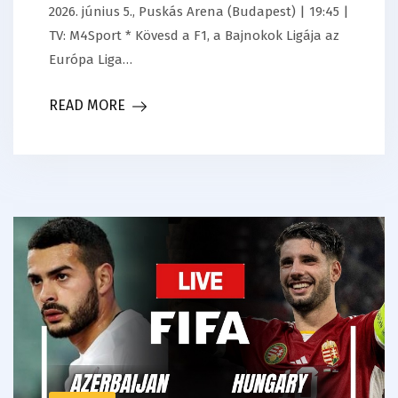
2026. június 5., Puskás Arena (Budapest) | 19:45 |
TV: M4Sport * Kövesd a F1, a Bajnokok Ligája az
Európa Liga…
READ MORE