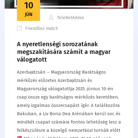
10
JÚN
TeleBetAdmin
Friendlies match
A nyeretlenségi sorozatának
megszakítására számít a magyar
válogatott
Azerbajdzsán – Magyarország Barátságos
mérkőzés előzetes Azerbajdzsán és
Magyarország válogatottja 2025. június 10-én
csap össze egy barátságos mérkőzés keretében,
amely izgalmas összecsapást ígér. A találkozóra
Bakuban, a Liv Bona Dea Arénában kerül sor, és
mindkét csapat számára fontos lehetőség lesz a
felkészülésre a közelgő nemzetközi tornák előtt