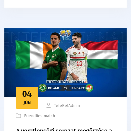
04
JÚN
TeleBetAdmin
Friendlies match
A veretlenségi sorozat megőrzése a