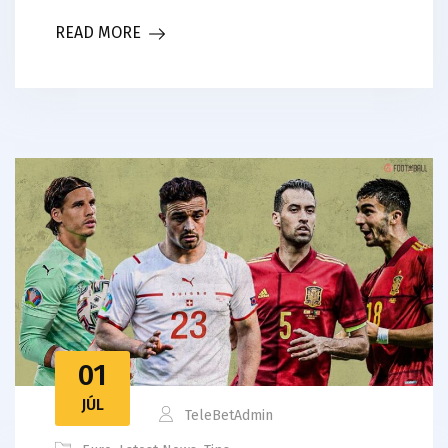
READ MORE
01
JÚL
TeleBetAdmin