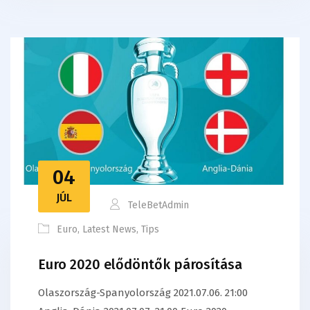
04
JÚL
TeleBetAdmin
Euro
,
Latest News
,
Tips
Euro 2020 elődöntők párosítása
Olaszország-Spanyolország 2021.07.06. 21:00