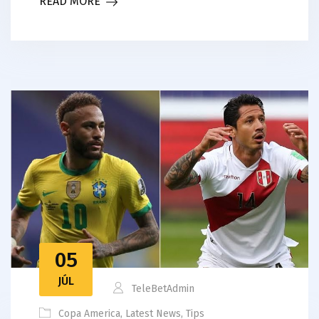
READ MORE
05
JÚL
TeleBetAdmin
Copa America
,
Latest News
,
Tips