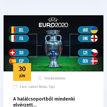
30
JÚN
TeleBetAdmin
Euro
,
Latest News
,
Tips
A halálcsoportből mindenki
elvérzett…