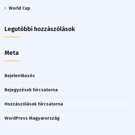
World Cup
Legutóbbi hozzászólások
Meta
Bejelentkezés
Bejegyzések hírcsatorna
Hozzászólások hírcsatorna
WordPress Magyarország