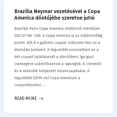
Brazília Neymar vezetésével a Copa
America döntőjébe szeretne jutni
Brazília-Peru Copa America elődöntő mérkőzés
2021.07.06. 1:00 A Copa America is az elődöntőkig
jutott. Két 6 x győztes csapat ütközete lesz ez a
döntőbe jutásért. A legutóbbi sorozatban ez a
két csapat találkozott a döntőben, így igazi
csemegére számíthatnak a rajongók. A címvédő
és a második helyezett összecsapására. A
legutóbbi (2019-es) Copa American a
csoportkörben …
READ MORE