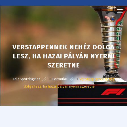
TeleSportingBet
VERSTAPPENNEK NEHÉZ DOLGA
LESZ, HA HAZAI PÁLYÁN NYERNI
SZERETNE
TeleSportingBet
>
Formula1
>
Verstappennek nehéz
dolga lesz, ha hazai pályán nyerni szeretne