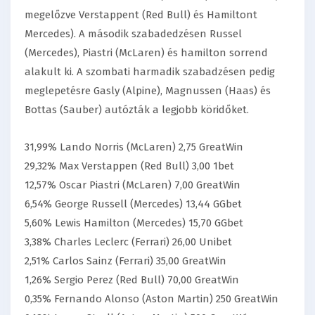
megelőzve Verstappent (Red Bull) és Hamiltont
Mercedes). A második szabadedzésen Russel
(Mercedes), Piastri (McLaren) és hamilton sorrend
alakult ki. A szombati harmadik szabadzésen pedig
meglepetésre Gasly (Alpine), Magnussen (Haas) és
Bottas (Sauber) autózták a legjobb köridőket.
31,99% Lando Norris (McLaren) 2,75 GreatWin
29,32% Max Verstappen (Red Bull) 3,00 1bet
12,57% Oscar Piastri (McLaren) 7,00 GreatWin
6,54% George Russell (Mercedes) 13,44 GGbet
5,60% Lewis Hamilton (Mercedes) 15,70 GGbet
3,38% Charles Leclerc (Ferrari) 26,00 Unibet
2,51% Carlos Sainz (Ferrari) 35,00 GreatWin
1,26% Sergio Perez (Red Bull) 70,00 GreatWin
0,35% Fernando Alonso (Aston Martin) 250 GreatWin