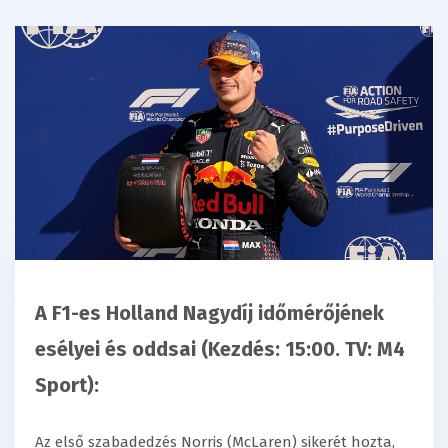
A F1-es Holland Nagydíj időmérőjének
esélyei és oddsai (Kezdés: 15:00. TV: M4
Sport):
Az első szabadedzés Norris (McLaren) sikerét hozta,