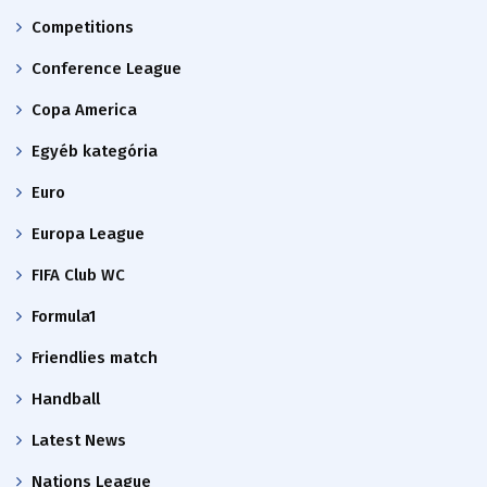
Competitions
Conference League
Copa America
Egyéb kategória
Euro
Europa League
FIFA Club WC
Formula1
Friendlies match
Handball
Latest News
Nations League