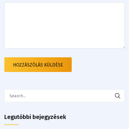
Search
for:
Legutóbbi bejegyzések