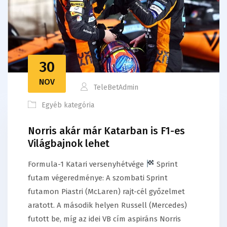
30
NOV
TeleBetAdmin
Egyéb kategória
Norris akár már Katarban is F1-es
Világbajnok lehet
Formula-1 Katari versenyhétvége
Sprint
futam végeredménye: A szombati Sprint
futamon Piastri (McLaren) rajt-cél győzelmet
aratott. A második helyen Russell (Mercedes)
futott be, míg az idei VB cím aspiráns Norris