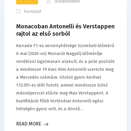
TeleBetAdmin
Formula1
Monacoban Antonelli és Verstappen
rajtol az első sorból
Kanada F1-es versenyhétvége Szombati időmérő
A mai (2026-os) Monacói Nagydíj időmérője
rendkívül izgalmasan alakult, és a pole pozíciót
a mindössze 19 éves Kimi Antonelli szerezte meg
a Mercedes számára. Utolsó gyors körével
1:12.051-es időt futott, amivel mindössze 0,043
másodperccel előzte meg Max Verstappent. A
kvalifikáció főbb történései Antonelli egész
hétvégén gyors volt, és a döntő…
READ MORE