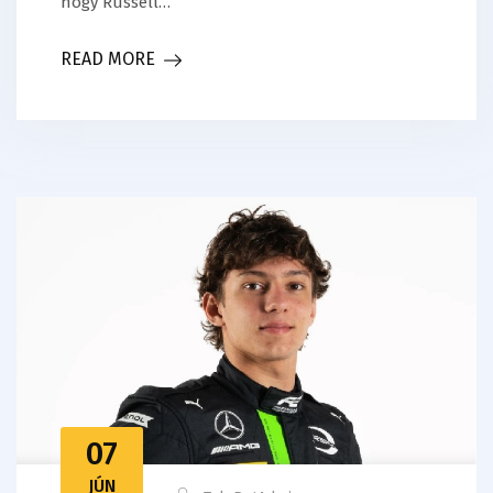
hogy Russell…
READ MORE
07
JÚN