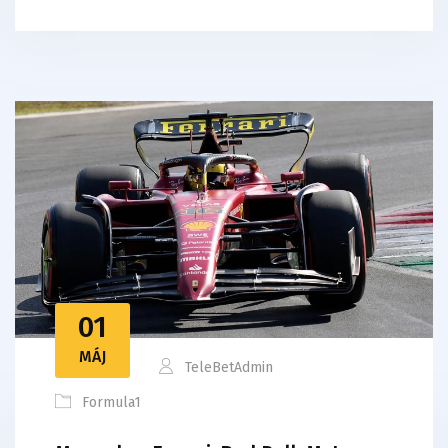
01
MÁJ
TeleBetAdmin
Formula1