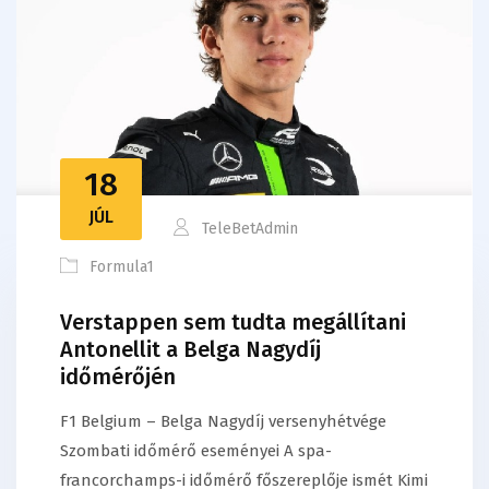
18
JÚL
TeleBetAdmin
Formula1
Verstappen sem tudta megállítani
Antonellit a Belga Nagydíj
időmérőjén
F1 Belgium – Belga Nagydíj versenyhétvége
Szombati időmérő eseményei A spa-
francorchamps-i időmérő főszereplője ismét Kimi