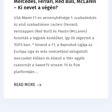
Mercedes, Ferrari, Red Bull, McLaren
– Ki nevet a végén?
USA Miami F1-es versenyhétvége 1. szabadedzés
Az első szabadzésen Leclerc (Ferrari),
Verstappen (Red Bull) és Piastri (McLaren)
futották a legjobb köridőket, így ők végeztek a
TOP3-ban. * Kövesd a F1, a Bajnokok Ligája az
Európa Liga és más nemzetközi válogatott
meccseket élőben és élvezd a 150+ egyéb
csatornát a SweetTV stream TV és film
platformján….
READ MORE