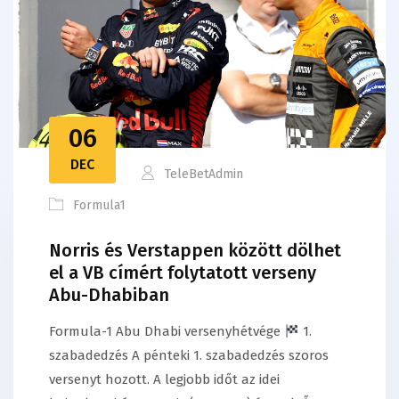
06
DEC
TeleBetAdmin
Formula1
Norris és Verstappen között dölhet
el a VB címért folytatott verseny
Abu-Dhabiban
Formula-1 Abu Dhabi versenyhétvége
1.
szabadedzés A pénteki 1. szabadedzés szoros
versenyt hozott. A legjobb időt az idei