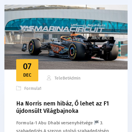
07
DEC
TeleBetAdmin
Formula1
Ha Norris nem hibáz, Ő lehet az F1
újdonsült Világbajnoka
Formula-1 Abu Dhabi versenyhétvége
3.
szabadedzés A szezon utolsó szabadedzésén