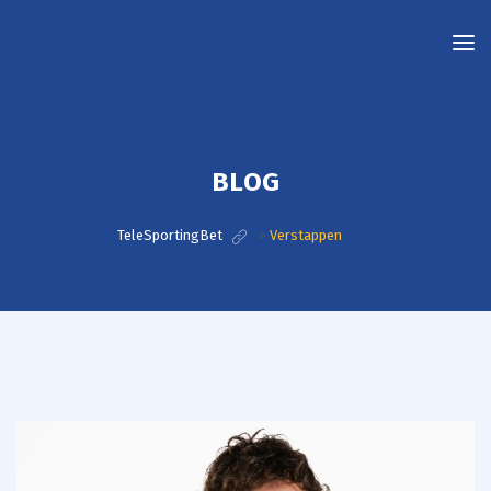
TeleSportingBet
BLOG
TeleSportingBet
>
Verstappen