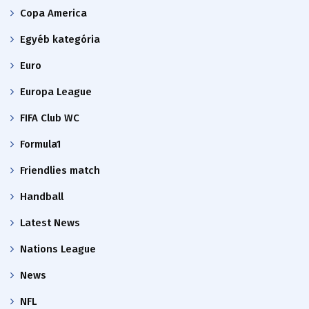
Copa America
Egyéb kategória
Euro
Europa League
FIFA Club WC
Formula1
Friendlies match
Handball
Latest News
Nations League
News
NFL