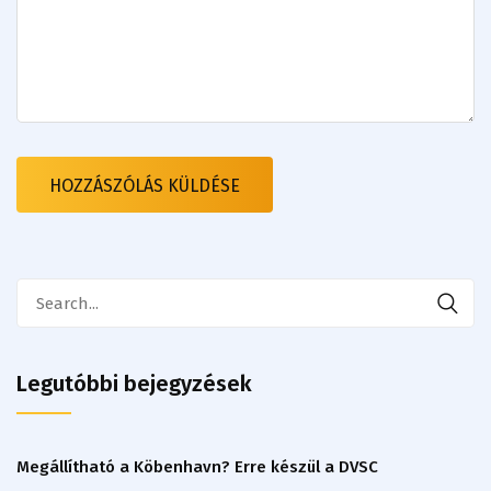
Search
for:
Legutóbbi bejegyzések
Megállítható a Köbenhavn? Erre készül a DVSC