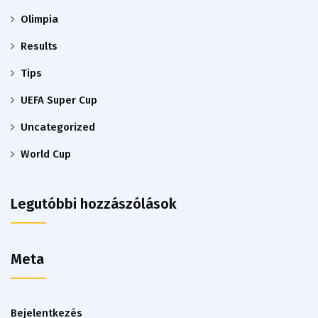
Olimpia
Results
Tips
UEFA Super Cup
Uncategorized
World Cup
Legutóbbi hozzászólások
Meta
Bejelentkezés