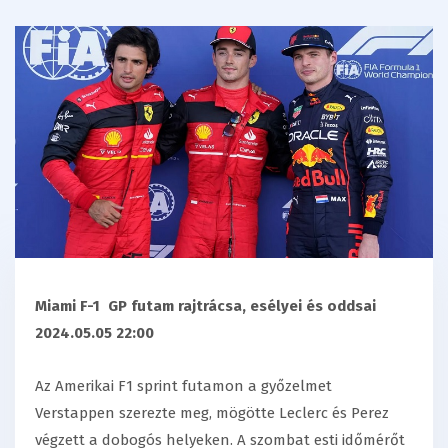
Miami F-1 GP futam rajtrácsa, esélyei és oddsai
2024.05.05 22:00
Az Amerikai F1 sprint futamon a győzelmet
Verstappen szerezte meg, mögötte Leclerc és Perez
végzett a dobogós helyeken. A szombat esti időmérőt