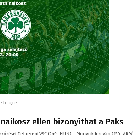
e League
inaikosz ellen bizonyíthat a Paks
kőzései Debreceni VSC (240., HUN) – Pjunyuk Jereván (150., ARM)