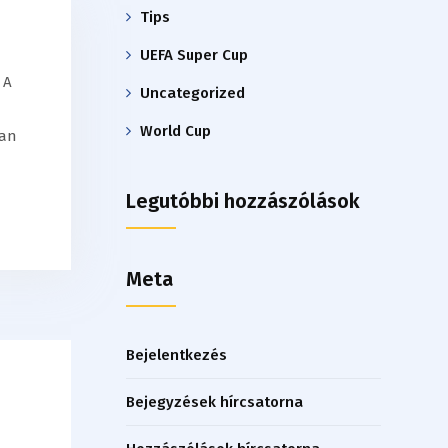
Tips
UEFA Super Cup
 A
Uncategorized
World Cup
can
Legutóbbi hozzászólások
Meta
Bejelentkezés
Bejegyzések hírcsatorna