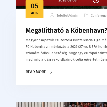
05
AUG
TeleBetAdmin
Conferenc
Megállítható a Köbenhavn?
Magyar csapatok csütörtöki Konferencia Liga mér
FC Köbenhavn mérkőzés a 2026/27-es UEFA Konfere
számára óriási lehetőség, hogy egy európai szint
meg, míg a dán rekordbajnok célja egyértelműe
READ MORE