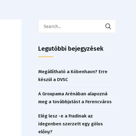
Search
for:
Legutóbbi bejegyzések
Megállítható a Köbenhavn? Erre
készül a DVSC
A Groupama Arénában alapozná
meg a továbbjutást a Ferencváros
Elég lesz -e a Fradinak az
idegenben szerzett egy gólos
előny?