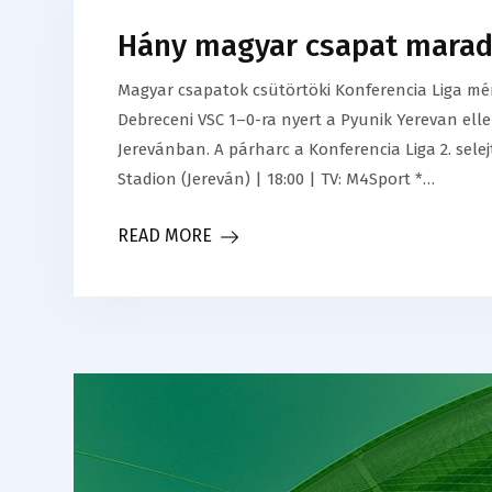
Hány magyar csapat marad 
Magyar csapatok csütörtöki Konferencia Liga mér
Debreceni VSC 1–0-ra nyert a Pyunik Yerevan elle
Jerevánban. A párharc a Konferencia Liga 2. selej
Stadion (Jereván) | 18:00 | TV: M4Sport *…
READ MORE