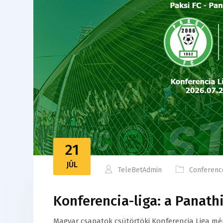
21
JÚL
TeleBetAdmin
Conferenc
Konferencia-liga: a Panath
Magyar csapatok csütörtöki Konferencia Liga mér