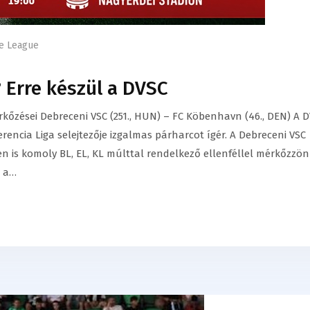
e League
 Erre készül a DVSC
kőzései Debreceni VSC (251., HUN) – FC Köbenhavn (46., DEN) A 
ncia Liga selejtezője izgalmas párharcot ígér. A Debreceni VSC
en is komoly BL, EL, KL múlttal rendelkező ellenféllel mérkőzzön
n a…