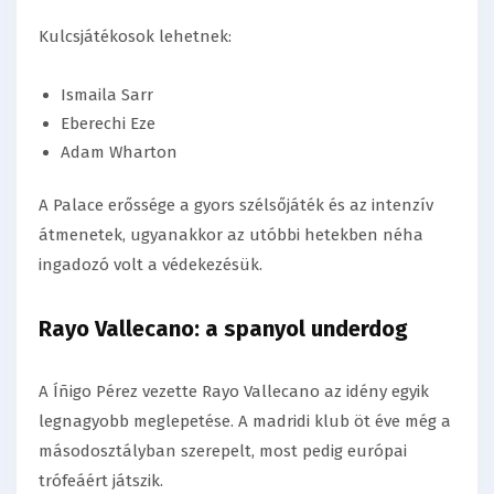
Kulcsjátékosok lehetnek:
Ismaila Sarr
Eberechi Eze
Adam Wharton
A Palace erőssége a gyors szélsőjáték és az intenzív
átmenetek, ugyanakkor az utóbbi hetekben néha
ingadozó volt a védekezésük.
Rayo Vallecano: a spanyol underdog
A
Íñigo Pérez
vezette Rayo Vallecano az idény egyik
legnagyobb meglepetése. A madridi klub öt éve még a
másodosztályban szerepelt, most pedig európai
trófeáért játszik.