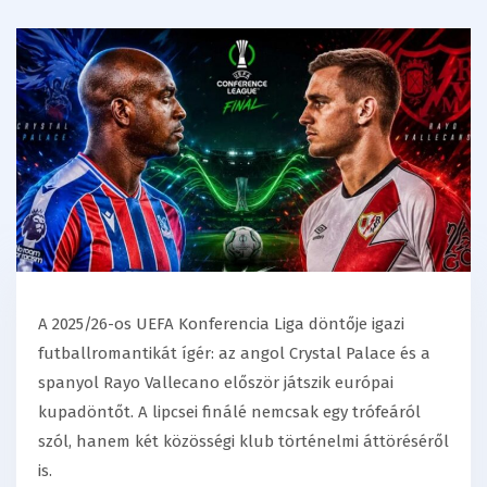
A 2025/26-os UEFA Konferencia Liga döntője igazi
futballromantikát ígér: az angol
Crystal Palace
és a
spanyol
Rayo Vallecano
először játszik európai
kupadöntőt. A lipcsei finálé nemcsak egy trófeáról
szól, hanem két közösségi klub történelmi áttöréséről
is.