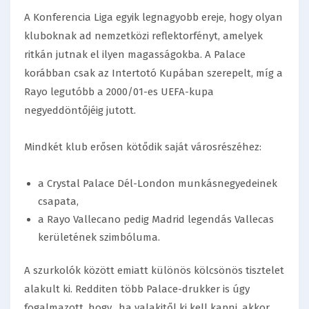
A Konferencia Liga egyik legnagyobb ereje, hogy olyan
kluboknak ad nemzetközi reflektorfényt, amelyek
ritkán jutnak el ilyen magasságokba. A Palace
korábban csak az Intertotó Kupában szerepelt, míg a
Rayo legutóbb a 2000/01-es UEFA-kupa
negyeddöntőjéig jutott.
Mindkét klub erősen kötődik saját városrészéhez:
a Crystal Palace Dél-London munkásnegyedeinek
csapata,
a Rayo Vallecano pedig Madrid legendás Vallecas
kerületének szimbóluma.
A szurkolók között emiatt különös kölcsönös tisztelet
alakult ki. Redditen több Palace-drukker is úgy
fogalmazott, hogy „ha valakitől ki kell kapni, akkor