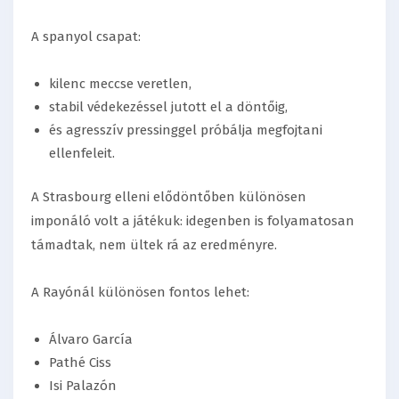
A spanyol csapat:
kilenc meccse veretlen,
stabil védekezéssel jutott el a döntőig,
és agresszív pressinggel próbálja megfojtani
ellenfeleit.
A Strasbourg elleni elődöntőben különösen
imponáló volt a játékuk: idegenben is folyamatosan
támadtak, nem ültek rá az eredményre.
A Rayónál különösen fontos lehet:
Álvaro García
Pathé Ciss
Isi Palazón