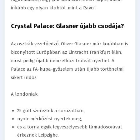
inkább egy olyan klubtól, mint a Rayo”.
Crystal Palace: Glasner újabb csodája?
Az osztrák vezetőedző,
Oliver Glasner
már korábban is
bizonyított Európában az Eintracht Frankfurt élén,
most pedig újabb nemzetközi trófeát nyerhet. A
Palace az FA-kupa-győzelem után újabb történelmi
sikert üldöz.
A londoniak:
25 gólt szereztek a sorozatban,
nyolc mérkőzést nyertek meg,
és a torna egyik legveszélyesebb támadósorával
érkeznek Leipzigbe.