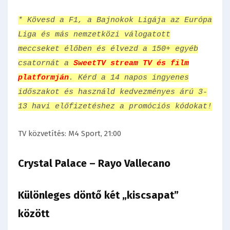
* Kövesd a F1, a Bajnokok Ligája az Európa
Liga és más nemzetközi válogatott
meccseket élőben és élvezd a 150+ egyéb
csatornát a
SweetTV stream TV és film
platformján
. Kérd a 14 napos ingyenes
időszakot és használd kedvezményes árú 3-
13 havi előfizetéshez a promóciós kódokat!
TV közvetítés: M4 Sport, 21:00
Crystal Palace – Rayo Vallecano
Különleges döntő két „kiscsapat”
között