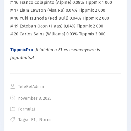
# 16 Franco Colapinto (Alpine) 0,08% Tippmix 1 000
# 17 Liam Lawson (Visa RB) 0,04% Tippmix 2 000
# 18 Yuki Tsunoda (Red Bull) 0,04% Tippmix 2 000
# 19 Esteban Ocon (Haas) 0,04% Tippmix 2 000
# 20 Carlos Sainz (Williams) 0,03% Tippmix 3 000
TippmixPro
felületén a F1-es eseményekre is
fogadhatsz!
TeleBetAdmin
november 8, 2025
Formula1
Tags:
F1
,
Norris