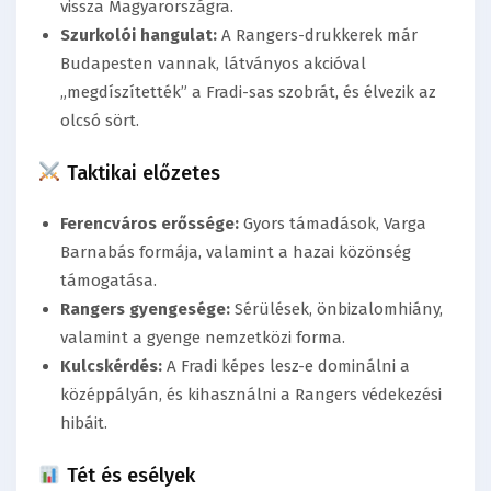
vissza Magyarországra.
Szurkolói hangulat:
A Rangers-drukkerek már
Budapesten vannak, látványos akcióval
„megdíszítették” a Fradi-sas szobrát, és élvezik az
olcsó sört.
Taktikai előzetes
Ferencváros erőssége:
Gyors támadások, Varga
Barnabás formája, valamint a hazai közönség
támogatása.
Rangers gyengesége:
Sérülések, önbizalomhiány,
valamint a gyenge nemzetközi forma.
Kulcskérdés:
A Fradi képes lesz-e dominálni a
középpályán, és kihasználni a Rangers védekezési
hibáit.
Tét és esélyek