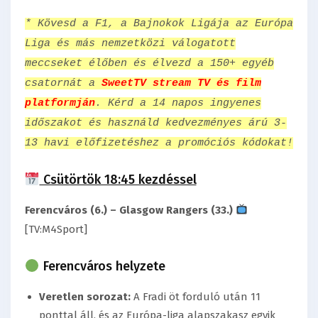
* Kövesd a F1, a Bajnokok Ligája az Európa
Liga és más nemzetközi válogatott
meccseket élőben és élvezd a 150+ egyéb
csatornát a
SweetTV stream TV és film
platformján
. Kérd a 14 napos ingyenes
időszakot és használd kedvezményes árú 3-
13 havi előfizetéshez a promóciós kódokat!
Csütörtök 18:45 kezdéssel
Ferencváros (6.) – Glasgow Rangers (33.)
[TV:M4Sport]
Ferencváros helyzete
Veretlen sorozat:
A Fradi öt forduló után 11
ponttal áll, és az Európa-liga alapszakasz egyik