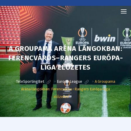
TeleSportingBet
A GROUPAMA ARÉNA LÁNGOKBAN:
FERENCVÁROS–RANGERS EURÓPA-
LIGA ELŐZETES
TeleSportingBet
>
Europa League
>
A Groupama
Aréna lángokban: Ferencváros–Rangers Európa-liga
előzetes