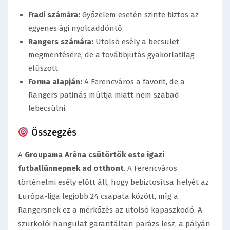
Fradi számára:
Győzelem esetén szinte biztos az
egyenes ági nyolcaddöntő.
Rangers számára:
Utolsó esély a becsület
megmentésére, de a továbbjutás gyakorlatilag
elúszott.
Forma alapján:
A Ferencváros a favorit, de a
Rangers patinás múltja miatt nem szabad
lebecsülni.
Összegzés
A
Groupama Aréna csütörtök este igazi
futballünnepnek ad otthont
. A Ferencváros
történelmi esély előtt áll, hogy bebiztosítsa helyét az
Európa-liga legjobb 24 csapata között, míg a
Rangersnek ez a mérkőzés az utolsó kapaszkodó. A
szurkolói hangulat garantáltan parázs lesz, a pályán