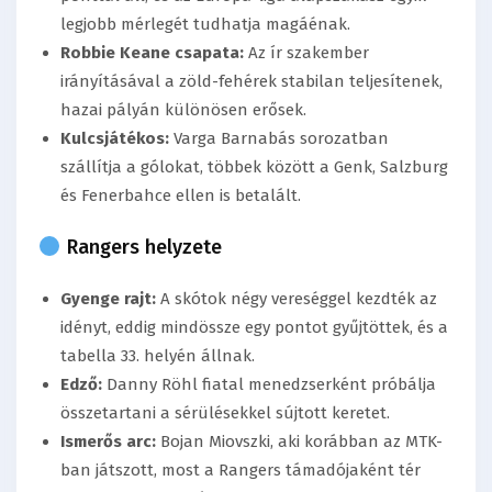
legjobb mérlegét tudhatja magáénak.
Robbie Keane csapata:
Az ír szakember
irányításával a zöld-fehérek stabilan teljesítenek,
hazai pályán különösen erősek.
Kulcsjátékos:
Varga Barnabás sorozatban
szállítja a gólokat, többek között a Genk, Salzburg
és Fenerbahce ellen is betalált.
Rangers helyzete
Gyenge rajt:
A skótok négy vereséggel kezdték az
idényt, eddig mindössze egy pontot gyűjtöttek, és a
tabella 33. helyén állnak.
Edző:
Danny Röhl fiatal menedzserként próbálja
összetartani a sérülésekkel sújtott keretet.
Ismerős arc:
Bojan Miovszki, aki korábban az MTK-
ban játszott, most a Rangers támadójaként tér