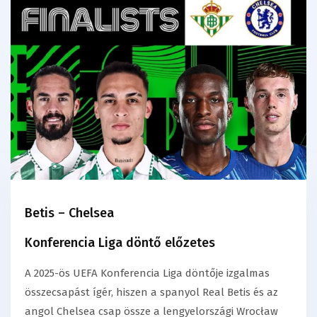
Betis – Chelsea
Konferencia Liga döntő előzetes
A 2025-ös UEFA Konferencia Liga döntője izgalmas
összecsapást ígér, hiszen a spanyol Real Betis és az
angol Chelsea csap össze a lengyelországi Wrocław