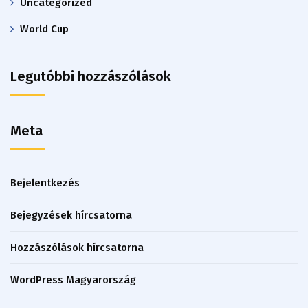
Uncategorized
World Cup
Legutóbbi hozzászólások
Meta
Bejelentkezés
Bejegyzések hírcsatorna
Hozzászólások hírcsatorna
WordPress Magyarország