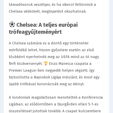
támadósoruk veszélyes, és ha sikerül feltörniük a
Chelsea védelmét, meglepetést okozhatnak.
Chelsea: A teljes európai
trófeagyűjteményért
A Chelsea számára ez a döntő egy történelmi
mérföldkő lehet, hiszen győzelem esetén az első
klubként nyerhetnék meg az UEFA mind az öt nagy
férfi klubversenyét.
Enzo Maresca csapata a
Premier League-ben negyedik helyen végzett, így
biztosította a Bajnokok Ligája indulást, és most egy
újabb trófeával koronáznák meg az idényt.
A londoniak magabiztosan meneteltek a Konferencia
Ligában, az elődöntőben a Djurgården ellen 5-1-es
összesítéssel jutottak tovább. A csapat kulcsembere