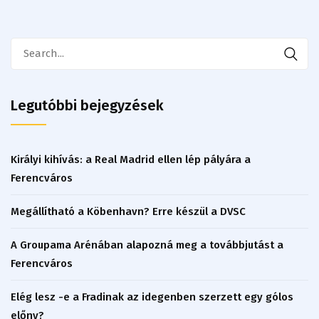
Search
for:
Legutóbbi bejegyzések
Királyi kihívás: a Real Madrid ellen lép pályára a
Ferencváros
Megállítható a Köbenhavn? Erre készül a DVSC
A Groupama Arénában alapozná meg a továbbjutást a
Ferencváros
Elég lesz -e a Fradinak az idegenben szerzett egy gólos
előny?