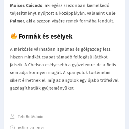
Moises Caicedo
, aki egész szezonban kiemelkedő
teljesítményt nyújtott a középpályán, valamint
Cole
Palmer
, aki a szezon végére remek formába lendült.
Formák és esélyek
A mérkőzés várhatóan izgalmas és gólgazdag lesz,
hiszen mindkét csapat támadó felfogású játékot
játszik. A Chelsea esélyesebb a győzelemre, de a Betis
sem adja könnyen magát. A spanyolok történelmi
sikert érhetnek el, míg az angolok egy újabb trófeával
gazdagíthatják gyűjteményüket.
TeleBetAdmin
május 28, 2025