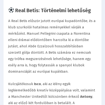
Real Betis: Történelmi lehetőség
A Real Betis először jutott európai kupadöntőbe, és a
klub szurkolói hatalmas reményekkel várják a
mérkőzést. Manuel Pellegrini csapata a Fiorentina
elleni drámai elődöntőben harcolta ki a döntőbe
jutást, ahol Abde Ezzalzouli hosszabbításban
szerzett gólja döntött. A Betis számára ez nemcsak
egy trófea megszerzésének lehetősége, hanem egy
esély arra is, hogy folytassák a spanyol klubok
dominanciáját az európai kupákban.
Kulcsjátékosuk
Isco
, aki az idény egyik
legkiemelkedőbb kreatív középpályása volt, valamint
a Manchester Unitedtől kölcsönben érkező
Antony
,
aki az előző két fordulóban is betalált. A