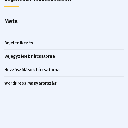
Meta
Bejelentkezés
Bejegyzések hírcsatorna
Hozzászólások hírcsatorna
WordPress Magyarország